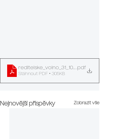
reditelske_volno_31_10_a_1_11_2024
.pdf
Stáhnout PDF • 305KB
Zobrazit vše
Nejnovější příspěvky