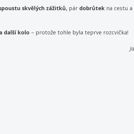
spoustu skvělých zážitků,
 pár 
dobrůtek 
na cestu a
 další kolo
 – protože tohle byla teprve rozcvička! 
J