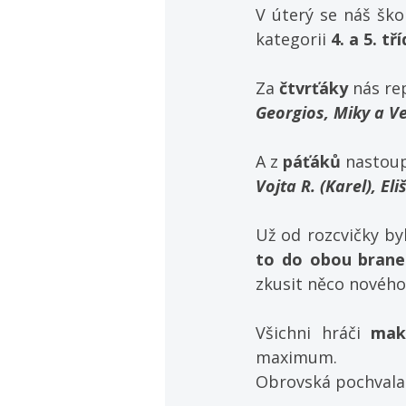
V úterý se náš ško
kategorii 
4. a 5. tří
Za 
čtvrťáky 
nás re
Georgios, Miky a V
A z 
páťáků 
nastoupi
Vojta R. (Karel), El
Už od rozcvičky by
to do obou brane
zkusit něco novéh
Všichni hráči 
mak
maximum.
Obrovská pochvala v