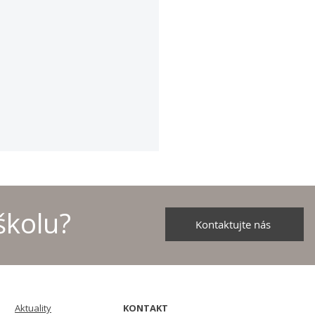
školu?
Kontaktujte nás
školních družstev v
u - 2026
Aktuality
KONTAKT