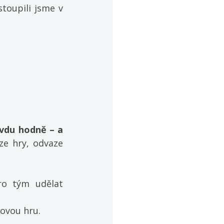
toupili jsme v 
vdu hodně – a 
ze hry, odvaze 
ro tým udělat 
rovou hru.