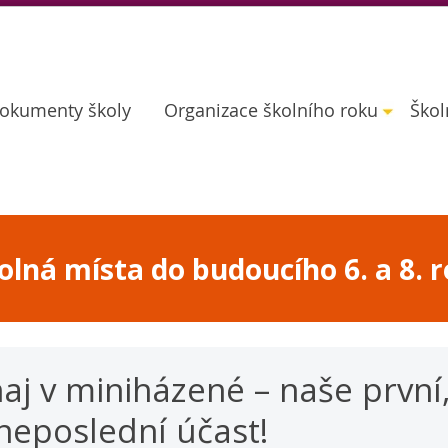
okumenty školy
Organizace školního roku
Škol
lná místa do budoucího 6. a 8. r
naj v miniházené – naše první
neposlední účast!