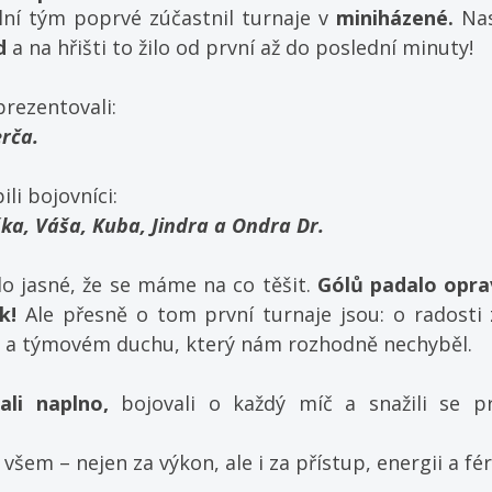
lní tým poprvé zúčastnil turnaje v 
miniházené.
 Nas
d
 a na hřišti to žilo od první až do poslední minuty!
prezentovali:
erča.
li bojovníci:
iška, Váša, Kuba, Jindra a Ondra Dr.
lo jasné, že se máme na co těšit. 
Gólů padalo opra
k!
 Ale přesně o tom první turnaje jsou: o radosti 
o a týmovém duchu, který nám rozhodně nechyběl.
ali naplno,
 bojovali o každý míč a snažili se p
šem – nejen za výkon, ale i za přístup, energii a fé