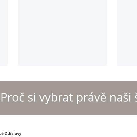
Proč si vybrat právě naši 
Provoz kanceláře školyo
MČR 
letních prázdninách
šach
té Zdislavy