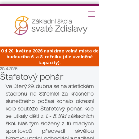
Od 20. května 2026 nabízíme volná místa do
budoucího 6. a 8. ročníku (dle uvolněné
kapacity).
30. 4. 2025
Štafetový pohár
Ve úterý 29. dubna se na atletickém 
stadionu na Střelnici za krásného 
slunečného počasí konalo okresní 
kolo soutěže Štafetový pohár, kde 
se utkaly děti z 
1. - 5. tříd
 základních 
škol. Náš tým složený z 16 mladých 
sportovců předvedl skvělou 