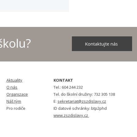
školu?
Kontaktujte nás
školních družstev v
u - 2026
Aktuality
KONTAKT
O nás
Tel.: 604 244 232
Organizace
Tel. do školní družiny: 732 305 138
Náš tým
E:
sekretariat@zszdislavy.cz
Pro rodiče
ID datové schránky: btp2phd
www.zszdislavy.cz