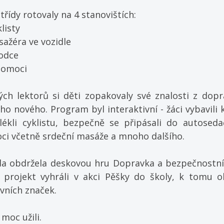
řídy rotovaly na 4 stanovištích:
listy 
ažéra ve vozidle 
odce 
pomoci 
h lektorů si děti zopakovaly své znalosti z dopra
o nového. Program byl interaktivní - žáci vybavili 
ékli cyklistu, bezpečně se připásali do autosedačk
ci včetně srdeční masáže a mnoho dalšího.
da obdržela deskovou hru Dopravka a bezpečnostní p
o projekt vyhráli v akci Pěšky do školy, k tomu ob
vních značek.
 moc užili.