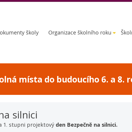
okumenty školy
Organizace školního roku
Škol
lná místa do budoucího 6. a 8. r
a silnici
a 1. stupni projektový 
den Bezpečně na silnici.