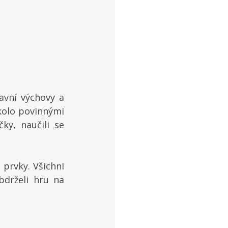
vní výchovy a 
kolo povinnými 
y, naučili se 
rvky. Všichni 
drželi hru na 