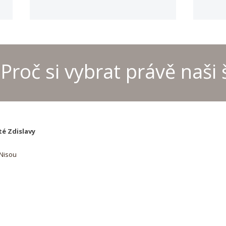
Proč si vybrat právě naši 
Provoz kanceláře školyo
MČR 
letních prázdninách
šach
té Zdislavy
 Nisou