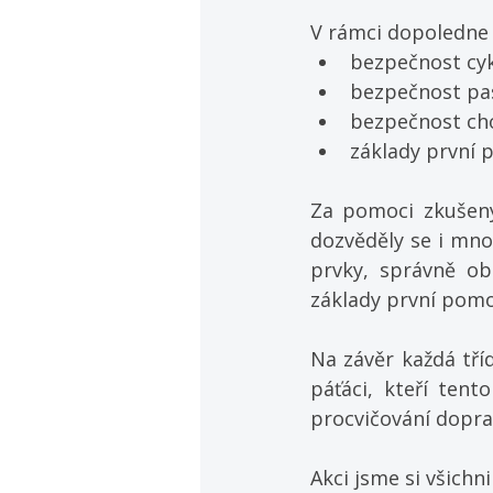
V rámci dopoledne t
bezpečnost cyk
bezpečnost pas
bezpečnost ch
základy první 
Za pomoci zkušenýc
dozvěděly se i mnoh
prvky, správně obl
základy první pomo
Na závěr každá tří
páťáci, kteří tent
procvičování dopra
Akci jsme si všichni