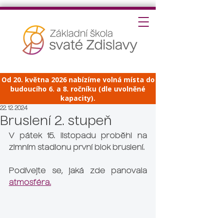
Od 20. května 2026 nabízíme volná místa do
budoucího 6. a 8. ročníku (dle uvolněné
kapacity).
22. 12. 2024
Bruslení 2. stupeň
V pátek 15. listopadu proběhl na 
zimním stadionu první blok bruslení. 
Podívejte se, jaká zde panovala 
atmosféra.