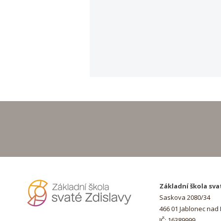
Hurá na prázdniny!
Základní škola sva
Saskova 2080/34
466 01 Jablonec nad
IČ: 16389999