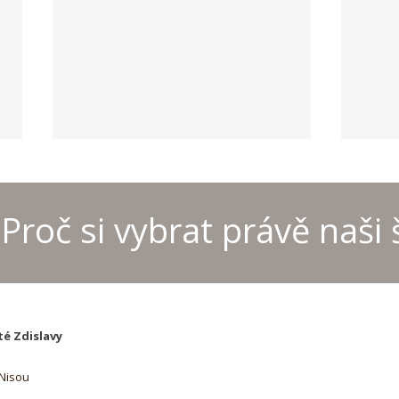
Proč si vybrat právě naši 
Provoz kanceláře školyo
MČR 
letních prázdninách
šach
té Zdislavy
 Nisou