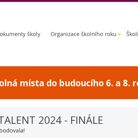
okumenty školy
Organizace školního roku
Škol
lná místa do budoucího 6. a 8. r
TALENT 2024 - FINÁLE
bodovala! 