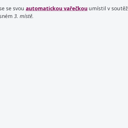
 se se svou 
automatickou vařečkou
 umístil v soutěž
ásném 
3. místě. 