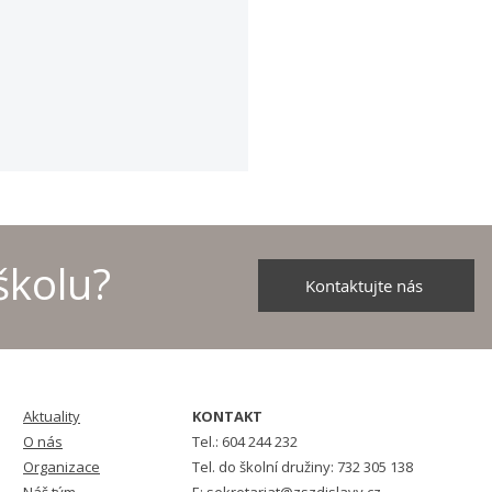
školu?
Kontaktujte nás
školních družstev v
u - 2026
Aktuality
KONTAKT
O nás
Tel.: 604 244 232
Organizace
Tel. do školní družiny: 732 305 138