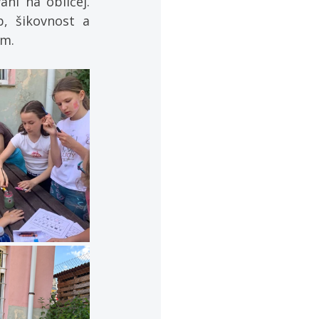
ní na obličej. 
 šikovnost a 
em.