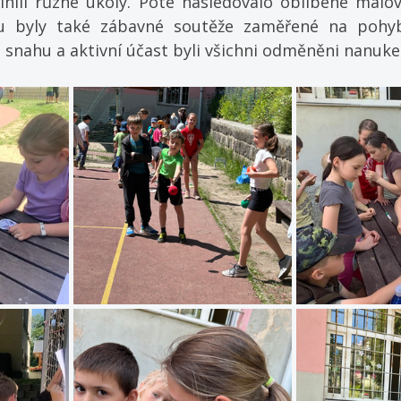
lnili různé úkoly. Poté následovalo oblíbené malová
u byly také zábavné soutěže zaměřené na pohyb,
u snahu a aktivní účast byli všichni odměněni nanuk