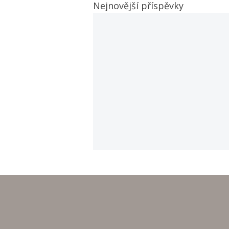
Nejnovější příspěvky
Hurá na prázdniny!