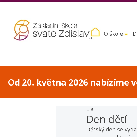
O škole
D
Od 20. května 2026 nabízíme vo
4. 6.
Den dětí
Dětský den se vydař