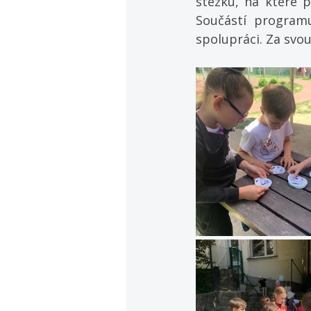
stezku, na které p
Součástí program
spolupráci. Za svo