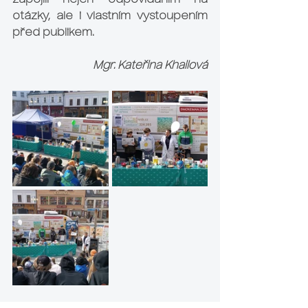
zapojili nejen odpovídáním na 
otázky, ale i vlastním vystoupením 
před publikem.
Mgr. Kateřina Khailová