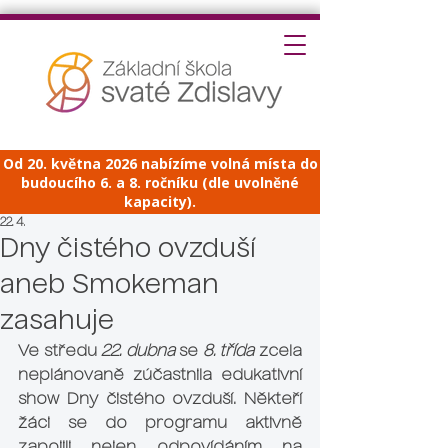
Od 20. května 2026 nabízíme volná místa do
budoucího 6. a 8. ročníku (dle uvolněné
kapacity).
22. 4.
Dny čistého ovzduší
aneb Smokeman
zasahuje
Ve středu 
22. dubna
 se 
8. třída
 zcela 
neplánovaně zúčastnila edukativní 
show Dny čistého ovzduší. Někteří 
žáci se do programu aktivně 