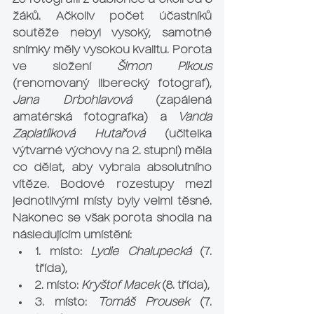
20 fotografií z Jablonce a okolí od 8 
žáků. Ačkoliv počet účastníků 
soutěže nebyl vysoký, samotné 
snímky měly vysokou kvalitu. Porota 
ve složení 
Šimon Pikous
(renomovaný liberecký fotograf), 
Jana Drbohlavová
 (zapálená 
amatérská fotografka) a 
Vanda 
Zaplatílková Hutařová
 (učitelka 
výtvarné výchovy na 2. stupni) měla 
co dělat, aby vybrala absolutního 
vítěze. Bodové rozestupy mezi 
jednotlivými místy byly velmi těsné. 
Nakonec se však porota shodla na 
následujícím umístění: 
1. místo: 
Lydie Chalupecká
 (7. 
třída), 
2. místo:
 Kryštof Macek
 (8. třída), 
3. místo: 
Tomáš Prousek
 (7. 