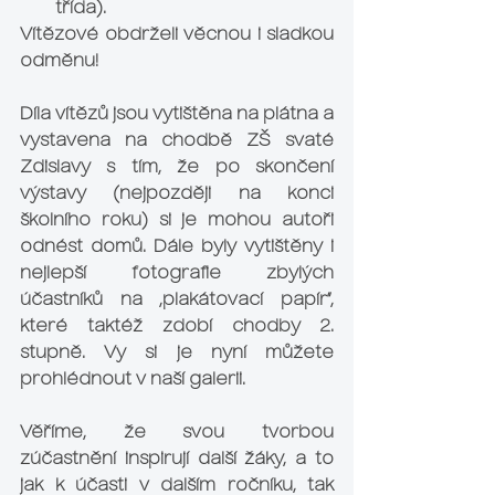
třída). 
Vítězové obdrželi věcnou i sladkou 
odměnu!
Díla vítězů jsou vytištěna na plátna a 
vystavena na chodbě ZŠ svaté 
Zdislavy s tím, že po skončení 
výstavy (nejpozději na konci 
školního roku) si je mohou autoři 
odnést domů. Dále byly vytištěny i 
nejlepší fotografie zbylých 
účastníků na „plakátovací papír“, 
které taktéž zdobí chodby 2. 
stupně. Vy si je nyní můžete 
prohlédnout v naší galerii.
Věříme, že svou tvorbou 
zúčastnění inspirují další žáky, a to 
jak k účasti v dalším ročníku, tak 