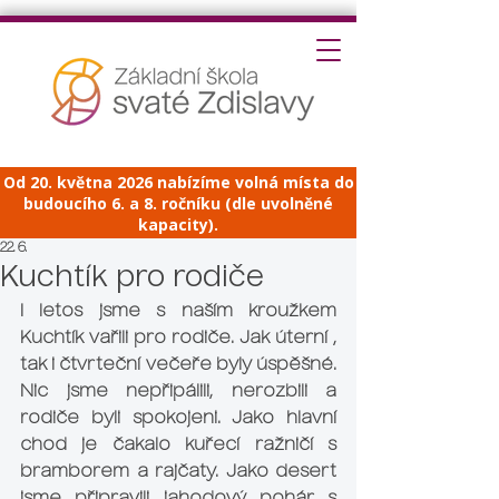
Od 20. května 2026 nabízíme volná místa do
budoucího 6. a 8. ročníku (dle uvolněné
kapacity).
22. 6.
Kuchtík pro rodiče
I letos jsme s naším kroužkem 
Kuchtík vařili pro rodiče. Jak úterní , 
tak i čtvrteční večeře byly úspěšné. 
Nic jsme nepřipálili, nerozbili a 
rodiče byli spokojeni. Jako hlavní 
chod je čakalo kuřecí ražničí s 
bramborem a rajčaty. Jako desert 