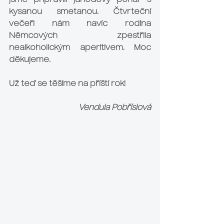
jsme připravili jahodový pohár s 
kysanou smetanou. Čtvrteční 
večeři nám navíc 
rodina 
Němcových
 zpestřila 
nealkoholickým aperitivem. Moc 
děkujeme.
Už teď se těšíme na příští rok!
Vendula Pobříslová