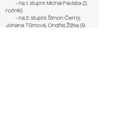
        - na 1. stupni: 
Michal Pavlata
 (2. 
ročník)
        - na 2. stupni: 
Šimon Černý, 
Johana Tůmová, Ondřej Žižka
 (9. 
ročník)
 a "Všestranné nadání"
        - na 1. stupni: 
Eliška Svítková
 (5. 
ročník)
        - na 2. stupni: 
Tereza 
Brouzdová
 (9. ročník)