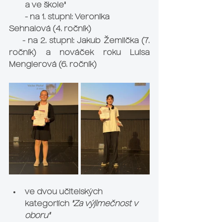
a ve škole"
        - na 1. stupni: 
Veronika 
Sehnalová
 (4. ročník)
     - na 2. stupni: 
Jakub Žemlička
 (7. 
ročník) a nováček roku 
Luisa 
Menglerová
 (6. ročník)
ve dvou učitelských 
kategoriích 
"Za výjimečnost v 
oboru"