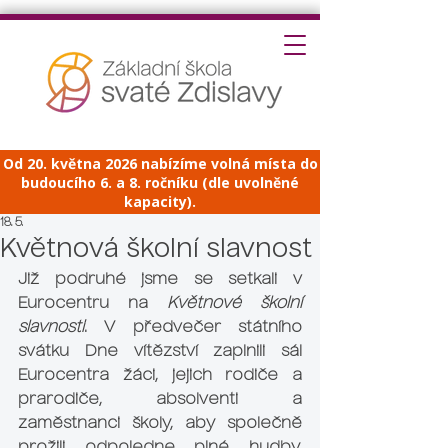
Od 20. května 2026 nabízíme volná místa do
budoucího 6. a 8. ročníku (dle uvolněné
kapacity).
18. 5.
Květnová školní slavnost
Již podruhé jsme se setkali v 
Eurocentru na 
Květnové školní 
slavnosti
. V předvečer státního 
svátku Dne vítězství zaplnili sál 
Eurocentra žáci, jejich rodiče a 
prarodiče, absolventi a 
zaměstnanci školy, aby společně 