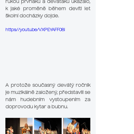
rukou prvňáků a deváťáků ukázalo, 
k jaké proměně během devíti let 
školní docházky dojde.
https://youtu.be/VXPEYAFF08I
A protože současný devátý ročník 
je muzikálně založený, představili se 
nám hudebním vystoupením za 
doprovodu kytar a bubnu.