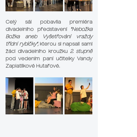
Celý sál pobavila premiéra 
divadelního představení 
"Nebožka 
Božka aneb Vyšetřování vraždy 
třídní rybičky",
 kterou si napsali sami 
žáci divadelního kroužku 
2. stupně
pod vedením paní učitelky 
Vandy 
Zaplatílkové Hutařové.