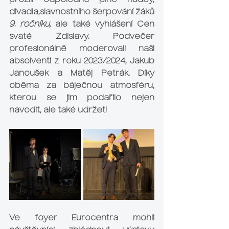
prožili odpoledne plné hudby, 
divadla,slavnostního šerpování žáků 
9. ročníku,
 ale také vyhlášení Cen 
svaté Zdislavy. Podvečer 
profesionálně moderovali naši 
absolventi z roku 2023/2024, 
Jakub 
Janoušek a Matěj Petrák.
 Díky 
oběma za báječnou atmosféru, 
kterou se jim podařilo nejen 
navodit, ale také udržet!
Ve foyer Eurocentra mohli 