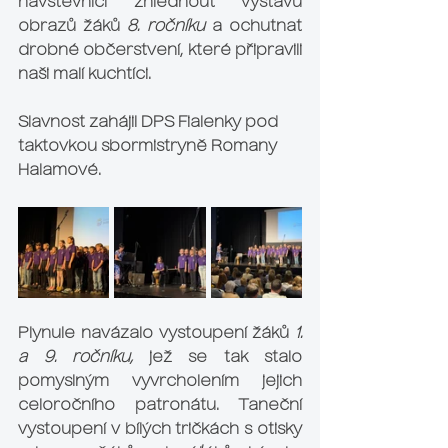
návštěvníci zhlédnout výstavu 
obrazů žáků 
8. ročníku
 a ochutnat 
drobné občerstvení, které připravili 
naši malí kuchtíci.
Slavnost zahájil DPS Fialenky pod 
taktovkou sbormistryně 
Romany 
Halamové.
Plynule navázalo vystoupení žáků 
1. 
a 9. ročníku,
 jež se tak stalo 
pomyslným vyvrcholením jejich 
celoročního patronátu. Taneční 
vystoupení v bílých tričkách s otisky 