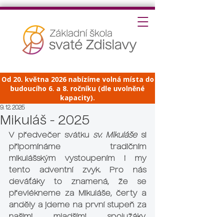
Od 20. května 2026 nabízíme volná místa do
budoucího 6. a 8. ročníku (dle uvolněné
kapacity).
9. 12. 2025
Mikuláš - 2025
V předvečer svátku 
sv. Mikuláše
 si 
připomínáme tradičním 
mikulášským vystoupením i my 
tento adventní zvyk. Pro nás 
deváťáky to znamená, že se 
převlékneme za Mikuláše, čerty a 
anděly a jdeme na první stupeň za 