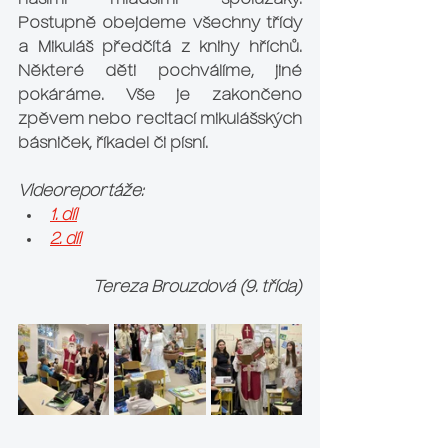
našimi mladšími spolužáky. 
Postupně obejdeme všechny třídy 
a Mikuláš předčítá z knihy hříchů. 
Některé děti pochválíme, jiné 
pokáráme. Vše je zakončeno 
zpěvem nebo recitací mikulášských 
básniček, říkadel či písní.
Videoreportáže:
1. díl
2. díl
Tereza Brouzdová (9. třída)