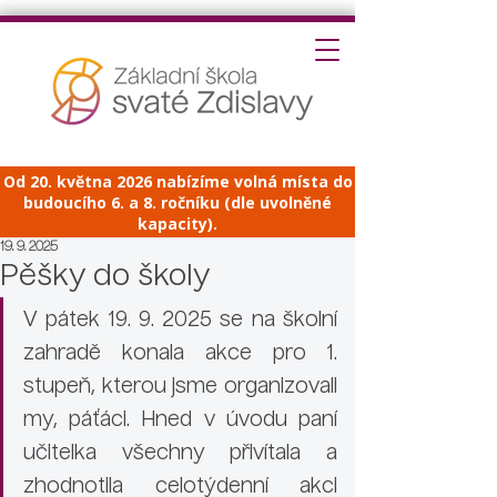
Od 20. května 2026 nabízíme volná místa do
budoucího 6. a 8. ročníku (dle uvolněné
kapacity).
19. 9. 2025
Pěšky do školy
V pátek 19. 9. 2025 se na školní 
zahradě konala akce pro 1. 
stupeň, kterou jsme organizovali 
my, páťáci. Hned v úvodu paní 
učitelka všechny přivítala a 
zhodnotila celotýdenní akci 