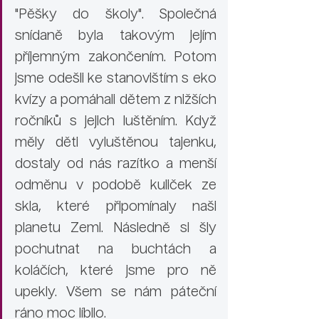
"Pěšky do školy". Společná 
snídaně byla takovým jejím 
příjemným zakončením. Potom 
jsme odešli ke stanovištím s eko 
kvízy a pomáhali dětem z nižších 
ročníků s jejich luštěním. Když 
měly děti vyluštěnou tajenku, 
dostaly od nás razítko a menší 
odměnu v podobě kuliček ze 
skla, které připomínaly naši 
planetu Zemi. Následně si šly 
pochutnat na buchtách a 
koláčích, které jsme pro ně 
upekly. Všem se nám páteční 
ráno moc líbilo.