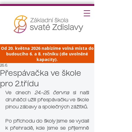
Od 20. května 2026 nabízíme volná místa do
budoucího 6. a 8. ročníku (dle uvolněné
kapacity).
26. 6.
Přespávačka ve škole
pro 2.třídu
Ve dnech 
24.–25. června
 si naši 
druháčci užili přespávačku ve škole 
plnou zábavy a společných zážitků.
Po příchodu do školy jsme se vydali 
k přehradě, kde jsme se příjemně 