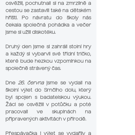
osvěžili, pochutnali si na zmrzlině a 
cestou se zastavili také na dětském 
hřišti. Po návratu do školy nás 
čekala společná pohádka a večer 
jsme si užili diskotéku.
Druhý den jsme si zahráli stolní hry 
a každý si vybarvil své třídní tričko, 
které bude hezkou vzpomínkou na 
společně strávený čas.
Dne 
26. června
 jsme se vydali na 
školní výlet do Srnčího dolu, který 
byl spojen s badatelskou výukou. 
Žáci se osvěžili v potůčku a poté 
pracovali ve skupinách na 
připravených aktivitách v přírodě.
Přespávačka i výlet se vydařily a 