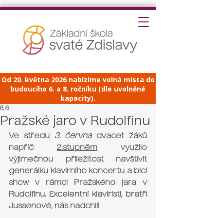
Od 20. května 2026 nabízíme volná místa do
budoucího 6. a 8. ročníku (dle uvolněné
kapacity).
8. 6.
Pražské jaro v Rudolfinu
Ve středu 
3. června
 dvacet žáků 
napříč 
2.stupněm
 využilo 
výjimečnou příležitost navštívit  
generálku klavírního koncertu a bicí 
show v rámci 
Pražského jara v 
Rudolfinu.
 Excelentní klavíristi, bratři 
Jussenové, nás nadchli!