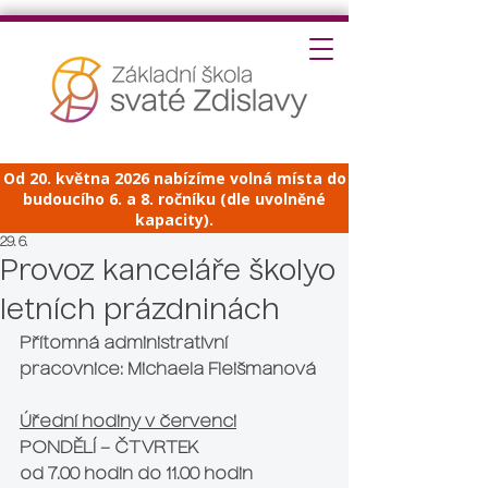
Od 20. května 2026 nabízíme volná místa do
budoucího 6. a 8. ročníku (dle uvolněné
kapacity).
29. 6.
Provoz kanceláře školyo
letních prázdninách
Přítomná administrativní 
pracovnice: 
Michaela Fleišmanová
Úřední hodiny v červenci
PONDĚLÍ – ČTVRTEK
od 7.00 hodin do 11.00 hodin 