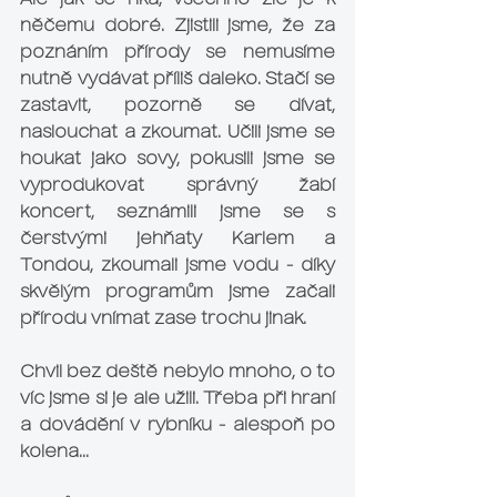
Ale jak se říká, všechno zlé je k 
něčemu dobré. Zjistili jsme, že za 
poznáním přírody se nemusíme 
nutně vydávat příliš daleko. Stačí se 
zastavit, pozorně se dívat, 
naslouchat a zkoumat. Učili jsme se 
houkat jako sovy, pokusili jsme se 
vyprodukovat správný žabí 
koncert, seznámili jsme se s 
čerstvými jehňaty Karlem a 
Tondou, zkoumali jsme vodu - díky 
skvělým programům jsme začali 
přírodu vnímat zase trochu jinak.
Chvil bez deště nebylo mnoho, o to 
víc jsme si je ale užili. Třeba při hraní 
a dovádění v rybníku - alespoň po 
kolena… 