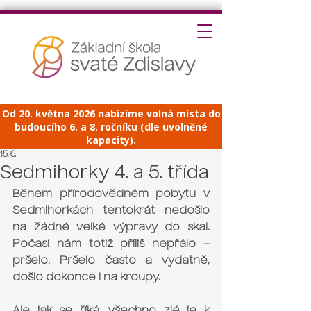
Od 20. května 2026 nabízíme volná místa do
budoucího 6. a 8. ročníku (dle uvolněné
kapacity).
15. 6.
Sedmihorky 4. a 5. třída
Během přírodovědném pobytu v 
Sedmihorkách tentokrát nedošlo 
na žádné velké výpravy do skal. 
Počasí nám totiž příliš nepřálo – 
pršelo. Pršelo často a vydatně, 
došlo dokonce i na kroupy.