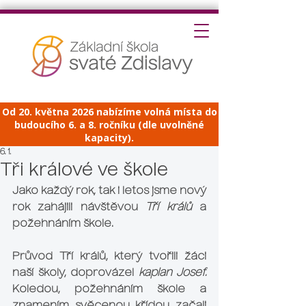
Od 20. května 2026 nabízíme volná místa do
budoucího 6. a 8. ročníku (dle uvolněné
kapacity).
6. 1.
Tři králové ve škole
Jako každý rok, tak i letos jsme nový 
rok zahájili návštěvou 
Tří králů
 a 
požehnáním škole.
Průvod Tří králů, který tvořili žáci 
naší školy, doprovázel 
kaplan Josef.
Koledou, požehnáním škole a 