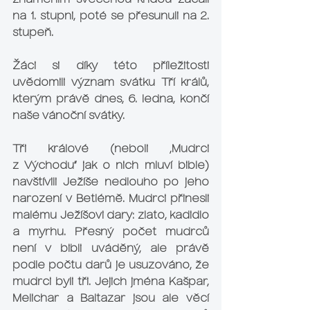
znamením svěcenou křídou začali 
na 1. stupni, poté se přesunuli na 2. 
stupeň.
Žáci si díky této příležitosti 
uvědomili význam svátku Tří králů, 
kterým právě dnes, 6. ledna, končí 
naše vánoční svátky.
Tři králové (neboli „Mudrci 
z Východu“ jak o nich mluví bible) 
navštívili Ježíše nedlouho po jeho 
narození v Betlémě. Mudrci přinesli 
malému Ježíšovi dary: zlato, kadidlo 
a myrhu. Přesný počet mudrců 
není v bibli uváděný, ale právě 
podle počtu darů je usuzováno, že 
mudrci byli tři. Jejich jména Kašpar, 
Melichar a Baltazar jsou ale věcí 