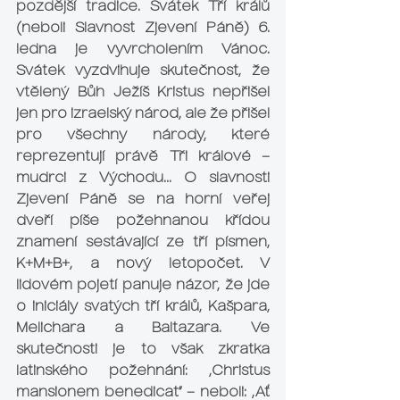
pozdější tradice. Svátek Tří králů 
(neboli Slavnost Zjevení Páně) 6. 
ledna je vyvrcholením Vánoc. 
Svátek vyzdvihuje skutečnost, že 
vtělený Bůh Ježíš Kristus nepřišel 
jen pro izraelský národ, ale že přišel 
pro všechny národy, které 
reprezentují právě Tři králové – 
mudrci z Východu… O slavnosti 
Zjevení Páně se na horní veřej 
dveří píše požehnanou křídou 
znamení sestávající ze tří písmen, 
K+M+B+, a nový letopočet. V 
lidovém pojetí panuje názor, že jde 
o iniciály svatých tří králů, Kašpara, 
Melichara a Baltazara. Ve 
skutečnosti je to však zkratka 
latinského požehnání: „Christus 
mansionem benedicat“ – neboli: „Ať 