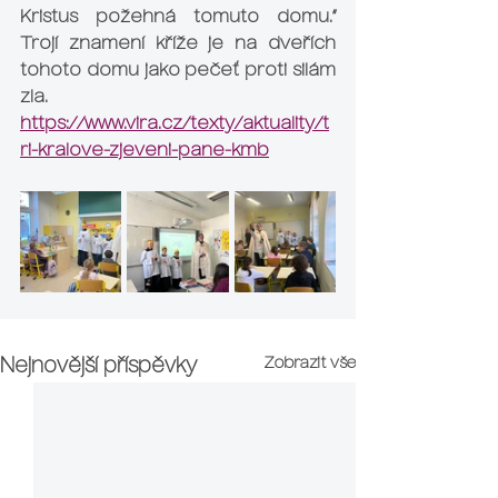
Kristus požehná tomuto domu.“ 
Trojí znamení kříže je na dveřích 
tohoto domu jako pečeť proti silám 
zla.
https://www.vira.cz/texty/aktuality/t
ri-kralove-zjeveni-pane-kmb
Zobrazit vše
Nejnovější příspěvky