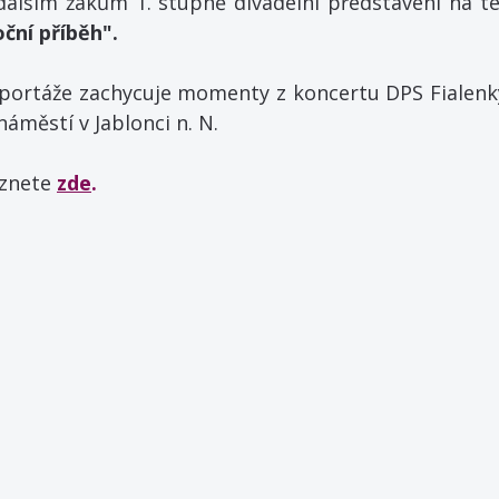
dalším žákům 1. stupně divadelní představení na t
oční příběh". 
portáže zachycuje momenty z koncertu DPS Fialenky
áměstí v Jablonci n. N.
znete 
zde
.