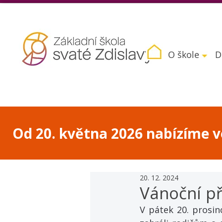
O škole
D
Od 20. května 2026 nabízíme vo
20. 12. 2024
Vánoční př
V pátek 20. prosin