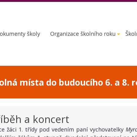
okumenty školy
Organizace školního roku
Škol
lná místa do budoucího 6. a 8. r
íběh a koncert
ce žáci 1. třídy pod vedením paní vychovatelky 