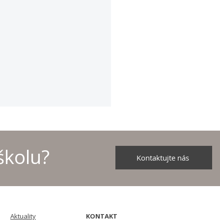
školu?
Kontaktujte nás
školních družstev v
u - 2026
Aktuality
KONTAKT