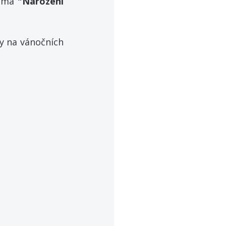
éma 
"Narození 
 na vánočních 