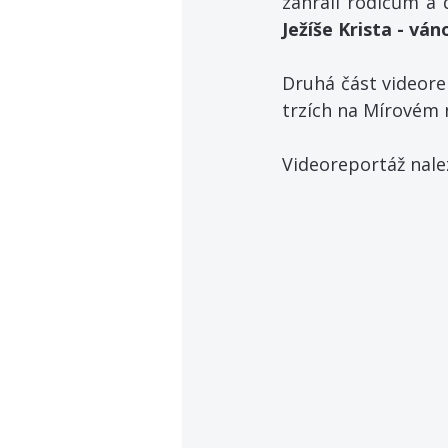
zahráli rodičům a 
Ježíše Krista - ván
Druhá část videore
trzích na Mírovém n
Videoreportáž nale