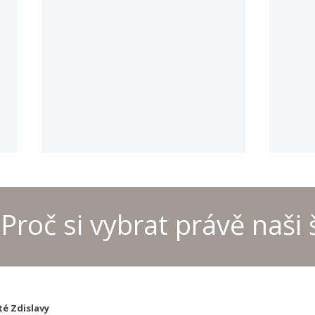
Proč si vybrat právě naši 
Provoz kanceláře školyo
MČR 
letních prázdninách
šach
té Zdislavy