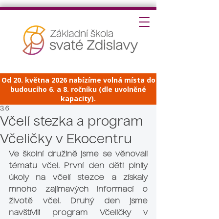
Od 20. května 2026 nabízíme volná místa do
budoucího 6. a 8. ročníku (dle uvolněné
kapacity).
3. 6.
Včelí stezka a program
Včeličky v Ekocentru
Ve školní družině jsme se věnovali 
tématu včel. První den děti plnily 
úkoly na včelí stezce a získaly 
mnoho zajímavých informací o 
životě včel. Druhý den jsme 
navštívili program Včeličky v 