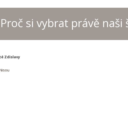
Proč si vybrat právě naši 
Provoz kanceláře školyo
MČR 
letních prázdninách
šach
té Zdislavy
 Nisou