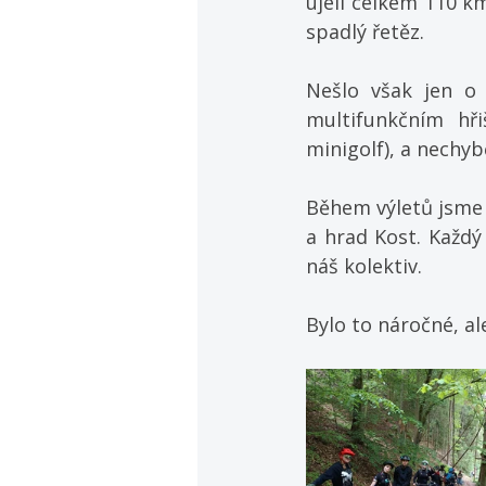
ujeli celkem 110 k
spadlý řetěz.
Nešlo však jen o 
multifunkčním hřiš
minigolf), a nechybě
Během výletů jsme 
a hrad Kost. Každý
náš kolektiv.
Bylo to náročné, al