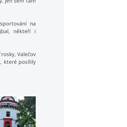
y, jen sem tam 
sportování na 
bal, někteří i 
rosky, Valečov 
které posílily 