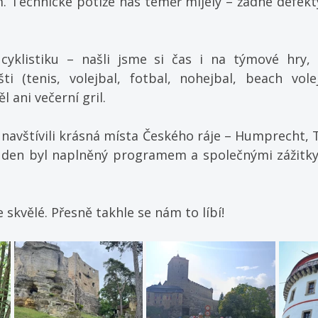
m. Technické potíže nás téměř míjely – žádné defekt
cyklistiku – našli jsme si čas i na týmové hry, 
ti (tenis, volejbal, fotbal, nohejbal, beach volej
l ani večerní gril.
navštívili krásná místa Českého ráje – Humprecht, T
 den byl naplněný programem a společnými zážitky, 
e skvělé. Přesně takhle se nám to líbí!