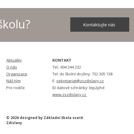
školu?
Kontaktujte nás
školních družstev v
u - 2026
Aktuality
KONTAKT
O nás
Tel.: 604 244 232
Organizace
Tel. do školní družiny: 732 305 138
Náš tým
E:
sekretariat@zszdislavy.cz
Pro rodiče
ID datové schránky: btp2phd
www.zszdislavy.cz
© 2026 designed by Základní škola svaté
Zdislavy