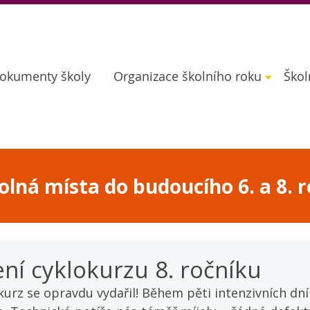
okumenty školy
Organizace školního roku
Škol
lná místa do budoucího 6. a 8. r
í cyklokurzu 8. ročníku
 kurz se opravdu vydařil! Během pěti intenzivních dní