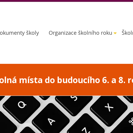
okumenty školy
Organizace školního roku
Škol
lná místa do budoucího 6. a 8. r