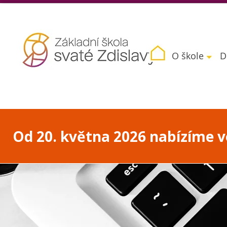
O škole
D
Od 20. května 2026 nabízíme vo