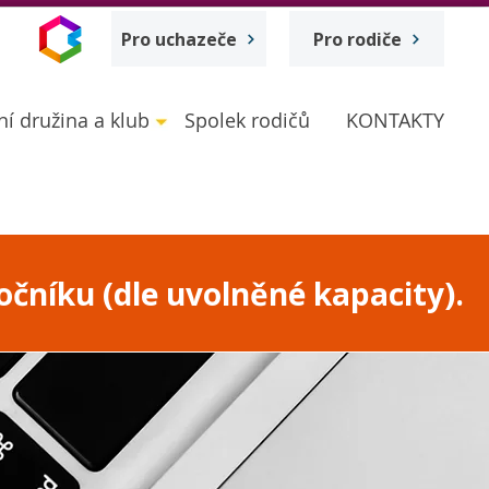
Pro uchazeče
Pro rodiče
ní družina a klub
Spolek rodičů
KONTAKTY
očníku (dle uvolněné kapacity).