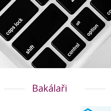
Bakálaři