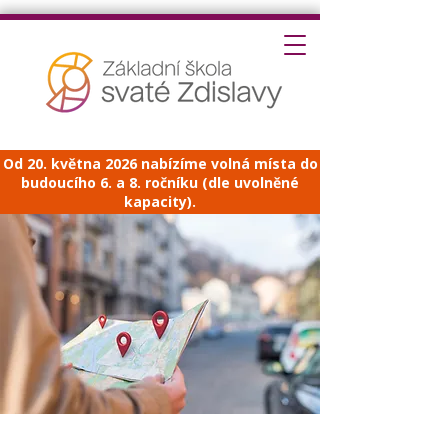
Od 20. května 2026 nabízíme volná místa do
budoucího 6. a 8. ročníku (dle uvolněné
kapacity).