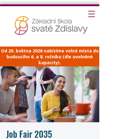
Od 20. května 2026 nabízíme volná místa do
budoucího 6. a 8. ročníku (dle uvolněné
kapacity).
Job Fair 2035