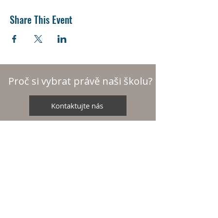
Share This Event
Proč si vybrat právě naši školu?
Kontaktujte nás
Aktuality
Základní škola svaté
O nás
Zdislavy
Organizace
Saskova 2080/34
Náš tým
466 01 Jablonec nad Nisou
Pro rodiče
IČ:
16389999