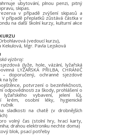
hrnuje ubytování, plnou penzi, pitný
opravu, skipas.
rezerva v případě zvýšení skipasů a
 V případě přeplatků zůstává částka v
ondu na další školní kurzy, kulturní akce
 KURZU
 Drbohlavová (vedoucí kurzu),
a Kekulová, Mgr. Pavla Lejsková
U
á výzbroj:
sjezdová (lyže, hole, vázání, lyžařská
povinná LYŽAŘSKÁ PŘILBA, CHRÁNIČ
 – doporučený, ochranné sjezdové
k na lyže
ojištěnce, potvrzení o bezinfekčnosti,
ní odpovědnosti za škody, prohlášení o
í lyžařského vybavení, jelení lůj,
cí krém, osobní léky, hygienické
 ručník
na sladkosti na chatě (v drobnějších
ách)
ro volný čas (stolní hry, hrací karty,
kniha; drahou elektroniku nechte doma)
vý blok, psací potřeby