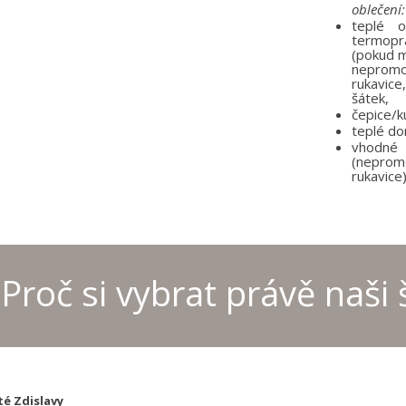
oblečení
teplé o
termoprá
(pokud 
nepromok
rukavic
šátek,
čepice/k
teplé do
vhodn
(neprom
rukavice
Proč si vybrat právě naši 
té Zdislavy