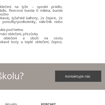
:
blečení na lyže – spodní prádlo,
dlo, fleecová bunda či mikina, bunda
možno
avá), lyžařské kalhoty, 2x čepice, 2x
e, ponožky/podkolenky, nákrčník nebo
ukla pod helmu
mácí oblečení, přezůvky
é oblečení a obutí na cestu
okavé boty a teplé oblečení, čepice,
)
školu?
Kontaktujte nás
Aktuality
KONTAKT