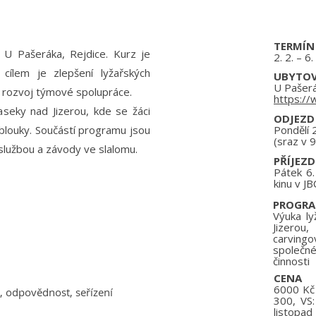
TERMÍN
 U Pašeráka, Rejdice. Kurz je
2. 2. – 6
cílem je zlepšení lyžařských
UBYTOV
U Pašerá
a rozvoj týmové spolupráce.
https://
seky nad Jizerou, kde se žáci
ODJEZD
 oblouky. Součástí programu jsou
Pondělí 2
(sraz v 9
službou a závody ve slalomu.
PŘÍJEZD
Pátek 6.
kinu v JB
PROGR
Výuka ly
Jizerou
carving
společn
činnosti
CENA
6000 Kč 
, odpovědnost, seřízení
300, VS:
listopad