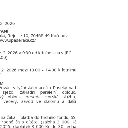
. 2. 2026
ÁNÍ
ka, Rejdice 10, 70468 49 Kořenov
www.upaseraka.cz/
. 2. 2026 v 9:30 od letního kina v JBC
.00)
 2. 2026 mezi 13.00 - 14.00 k letnímu
C
AM
žování v lyžařském areálu Paseky nad
, sjezd: základní paralelní oblouk,
ový oblouk, beseda Horská služba,
é večery, závod ve slalomu a další
na žáka – platba do třídního fondu, SS:
 rodné číslo dítěte, (záloha 3 000 Kč
 2025, doplatek 3 000 Kč do 30. ledna