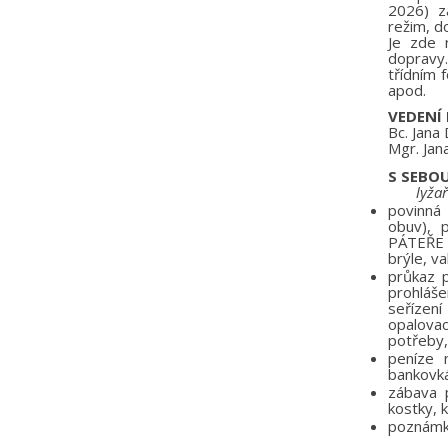
2026) za
režim, d
Je zde 
dopravy.
třídním f
apod.
VEDENÍ
Bc. Jana
Mgr. Jan
S SEBO
lyžařsk
povinná 
obuv), 
PÁTEŘE
brýle, va
průkaz p
prohláše
seřízen
opalova
potřeby,
peníze 
bankovk
zábava p
kostky, 
poznámko