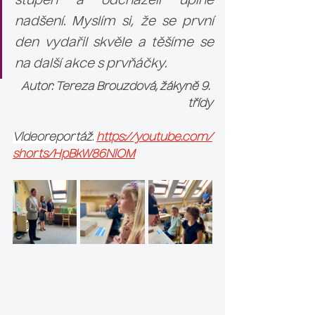
stupeň a odcházeli úplně 
nadšení. Myslím si, že se první 
den vydařil skvěle a těšíme se 
na další akce s prvňáčky.
Autor: Tereza Brouzdová, žákyně 9. 
třídy
Videoreportáž:
https://youtube.com/
shorts/HpBkW86NiOM