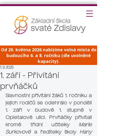
Od 20. května 2026 nabízíme volná místa do
budoucího 6. a 8. ročníku (dle uvolněné
kapacity).
1. 9. 2025
1. září - Přivítání
prvňáčků
Slavnostní přivítání žáků 1. ročníku a 
jejich rodičů se odehrálo v pondělí 
1. září v budově 1. stupně v 
Opletalově ulici. Prvňáčky přivítali 
kromě třídní učitelky 
Marie 
Surkovové
 a ředitelky školy 
Hany 