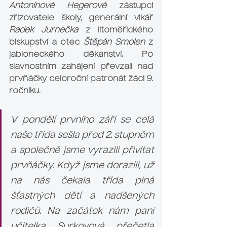
Antonínové Hegerové
 zástupci 
zřizovatele školy, generální vikář 
Radek Jurnečka
 z litoměřického 
biskupství a otec 
Štěpán Smolen
 z 
jabloneckého děkanství. Po 
slavnostním zahájení převzali nad 
prvňáčky celoroční patronát žáci 9. 
ročníku.
V pondělí prvního září se celá 
naše třída sešla před 2. stupněm 
a společně jsme vyrazili přivítat 
prvňáčky. Když jsme dorazili, už 
na nás čekala třída plná 
šťastných dětí a nadšených 
rodičů. Na začátek nám paní 
učitelka Surkovová přečetla 