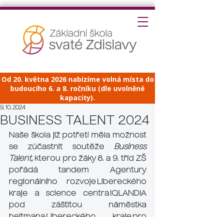
Od 20. května 2026 nabízíme volná místa do
budoucího 6. a 8. ročníku (dle uvolněné
kapacity).
9. 10. 2024
BUSINESS TALENT 2024
Naše škola již potřetí měla možnost 
se zúčastnit soutěže 
Business 
Talent,
 kterou pro žáky 8. a 9. tříd ZŠ 
pořádá tandem  Agentury 
regionálního rozvoje Libereckého 
kraje a science centra iQLANDIA 
pod záštitou náměstka 