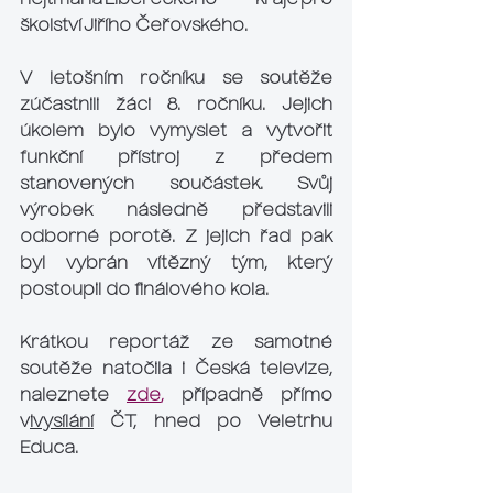
hejtmana Libereckého kraje pro 
školství Jiřího Čeřovského.
V letošním ročníku se soutěže 
zúčastnili žáci 8. ročníku. Jejich 
úkolem bylo vymyslet a vytvořit 
funkční přístroj z předem 
stanovených součástek. Svůj 
výrobek následně představili 
odborné porotě. Z jejich řad pak 
byl vybrán vítězný tým, který 
postoupil do finálového kola.
Krátkou reportáž ze samotné 
soutěže natočila i Česká televize, 
naleznete 
zde
,
 případně přímo 
v
ivysílání
 ČT, hned po Veletrhu 
Educa.