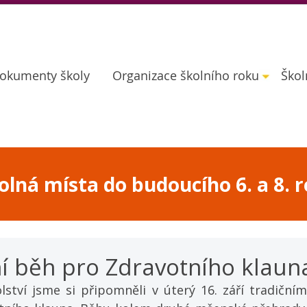
okumenty školy
Organizace školního roku
Škol
lná místa do budoucího 6. a 8. r
ní běh pro Zdravotního klaun
lství jsme si připomněli v úterý 16. září tradičním