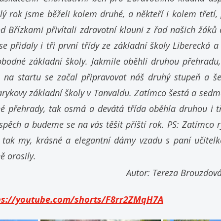
ý rok jsme běželi kolem druhé, a někteří i kolem třetí, 
 Břízkami přivítali zdravotní klauni z řad našich žáků c
 přidaly i tři první třídy ze základní školy Liberecká a d
vobodné základní školy. Jakmile oběhli druhou přehradu, 
 na startu se začal připravovat náš druhý stupeň a še
rykovy základní školy v Tanvaldu. Zatímco šestá a sedmá
 přehrady, tak osmá a devátá třída oběhla druhou i tře
pěch a budeme se na vás těšit příští rok. PS: Zatímco ry
, tak my, krásné a elegantní dámy vzadu s paní učitelk
 orosily.
Autor: Tereza Brouzdová,
ps://youtube.com/shorts/F8rr2ZMqH7A