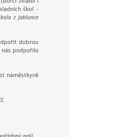
rci zvládli i 
adních škol  - 
škola
z Jablonce 
odpořit dobrou 
nás podpořilo 
st náměstkyně 
č.
pořádaný naší 