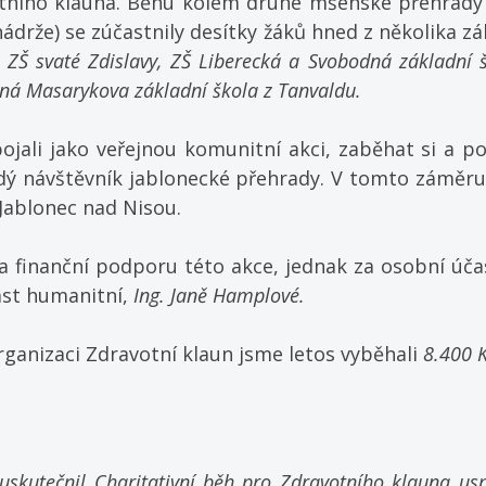
ího klauna. Běhu kolem druhé mšenské přehrady (bo
ádrže) se zúčastnily desítky žáků hned z několika zákl
 
ZŠ svaté Zdislavy, ZŠ Liberecká a Svobodná základní 
ená Masarykova základní škola z Tanvaldu.
pojali jako veřejnou komunitní akci, zaběhat si a p
dý návštěvník jablonecké přehrady. V tomto záměru 
Jablonec nad Nisou. 
 finanční podporu této akce, jednak za osobní úča
st humanitní, 
Ing. Janě Hamplové.
ganizaci Zdravotní klaun jsme letos vyběhali 
8.400 K
 uskutečnil Charitativní běh pro Zdravotního klauna us