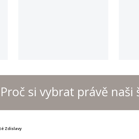
Proč si vybrat právě naši 
Provoz kanceláře školyo
MČR 
letních prázdninách
šach
té Zdislavy