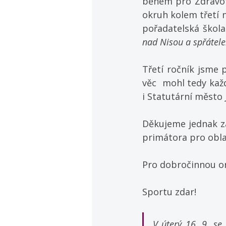
během pro Zdravotn
okruh kolem třetí n
pořadatelská škola
nad Nisou a spřátel
Třetí ročník jsme 
věc  mohl tedy kaž
i Statutární město 
Děkujeme jednak za
primátora pro obla
Pro dobročinnou or
Sportu zdar!
V úterý 16. 9. se