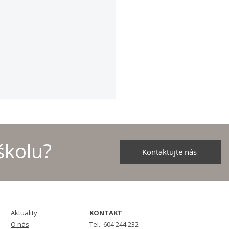
školu?
Kontaktujte nás
školních družstev v
u - 2026
Aktuality
KONTAKT
O nás
Tel.: 604 244 232