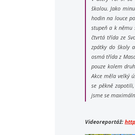
školou. Jako minul
hodin na louce pod
stupeň a k němu se
čtvrtá třída ze S
zpátky do školy a
osmá třída z Masa
pouze kolem druhé
Akce měla velký ús
se pěkně zapotili
jsme se maximálně
Videoreportáž:
htt