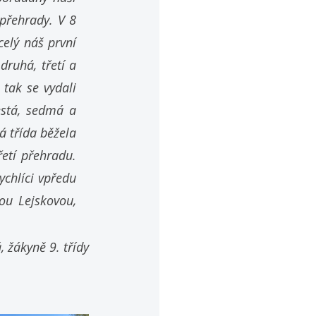
přehrady. V 8 
elý náš první 
ruhá, třetí a 
tak se vydali 
stá, sedmá a 
 třída běžela 
tí přehradu. 
chlíci vpředu 
ou Lejskovou, 
 žákyně 9. třídy