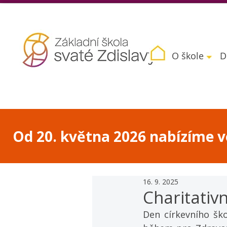
O škole
D
Od 20. května 2026 nabízíme vo
16. 9. 2025
Charitativ
Den církevního ško