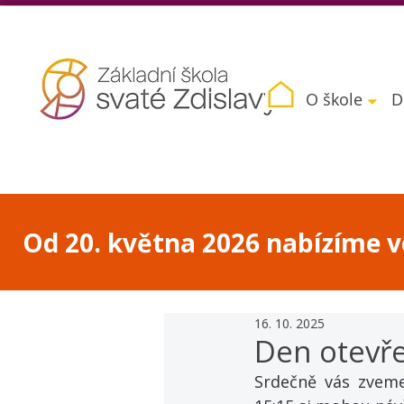
O škole
D
Od 20. května 2026 nabízíme vo
16. 10. 2025
Den otevře
Srdečně vás zveme