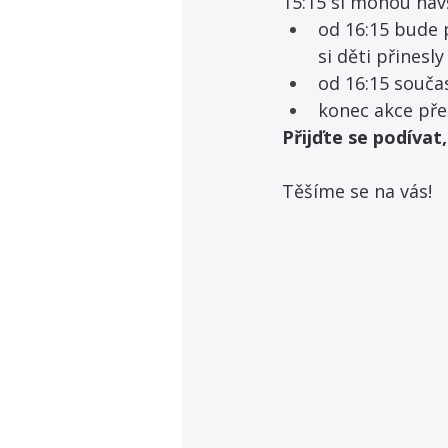
15:15 si mohou návš
od 16:15 bude 
si děti přinesly
od 16:15 souča
konec akce pře
Přijďte se podívat
Těšíme se na vás!