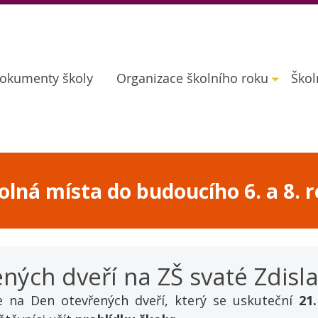
okumenty školy
Organizace školního roku
Škol
lná místa do budoucího 6. a 8. r
ných dveří na ZŠ svaté Zdisl
 na Den otevřených dveří, který se uskuteční 
21.