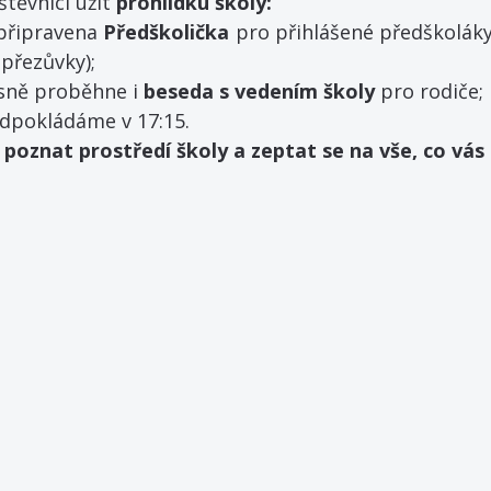
těvníci užít 
prohlídku školy:
připravena 
Předškolička
 pro přihlášené předškoláky
 přezůvky);
sně proběhne i 
beseda s vedením školy 
pro rodiče;
dpokládáme v 17:15.
, poznat prostředí školy a zeptat se na vše, co vás