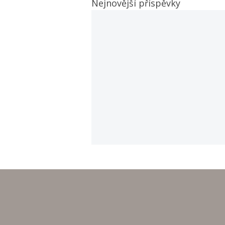
Nejnovější příspěvky
Hurá na prázdniny!