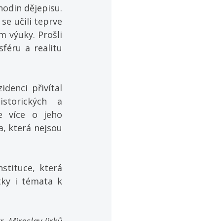
odin dějepisu. 
e učili teprve 
 výuky. Prošli 
éru a realitu 
denci přivítal 
torických a 
e více o jeho 
, která nejsou 
tituce, která 
tky i témata k 