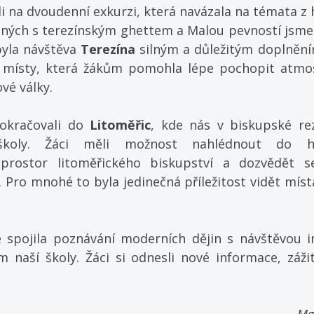
li na dvoudenní exkurzi, která navázala na témata z h
ných s terezínským ghettem a Malou pevností jsme s
yla návštěva 
Terezína
 silným a důležitým doplněním
 místy, která žákům pomohla lépe pochopit atmosf
vé války.
okračovali do 
Litoměřic
, kde nás v biskupské rezi
 školy. Žáci měli možnost nahlédnout do his
 prostor litoměřického biskupství a dozvědět s
i. Pro mnohé to byla jedinečná příležitost vidět místa
spojila poznávání moderních dějin s návštěvou ins
m naší školy. Žáci si odnesli nové informace, záži