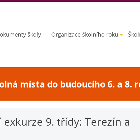
okumenty školy
Organizace školního roku
Škol
lná místa do budoucího 6. a 8. r
exkurze 9. třídy: Terezín a