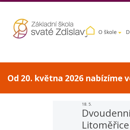
O škole
D
Od 20. května 2026 nabízíme vo
18. 5.
Dvoudenní 
Litoměřice