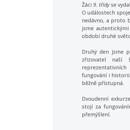
Žáci 
9. třídy
 se vyda
O událostech spoje
nedávno, a proto b
jsme autentickými
období druhé světo
Druhý den jsme p
zřizovatel naší
reprezentativních
fungování i histori
běžně přístupná.
Dvoudenní exkurze 
stojí za fungování
přemýšlení.