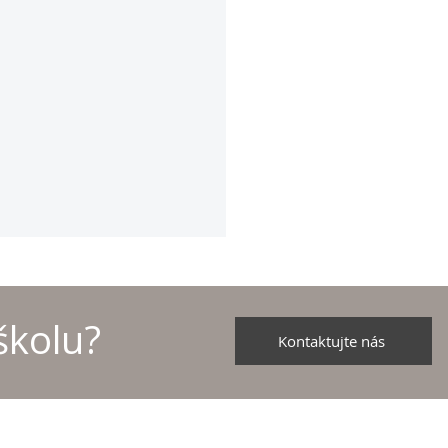
školu?
Kontaktujte nás
školních družstev v