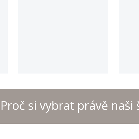
Proč si vybrat právě naši 
Provoz kanceláře školyo
MČR 