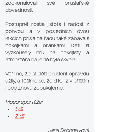
zdokonalovali své bruslařské 
dovednosti.
Postupně rostla jistota i radost z 
pohybu a v posledních dvou 
lekcích přišla na řadu také zábava s 
hokejkami a brankami. Děti si 
vyzkoušely hru na hokejisty a 
atmosféra na ledě byla skvělá.
Věříme, že si děti bruslení opravdu 
užily, a těšíme se, že si kurz v příštím 
roce znovu zopakujeme. 
Videoreportáže:
1. díl
2. díl
Jana Drbohlavová