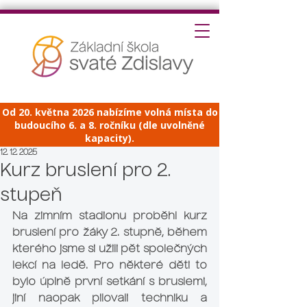
Od 20. května 2026 nabízíme volná místa do
budoucího 6. a 8. ročníku (dle uvolněné
kapacity).
12. 12. 2025
Kurz bruslení pro 2.
stupeň
Na zimním stadionu proběhl kurz 
bruslení pro žáky 2. stupně, během 
kterého jsme si užili pět společných 
lekcí na ledě. Pro některé děti to 
bylo úplně první setkání s bruslemi, 
jiní naopak pilovali techniku a 