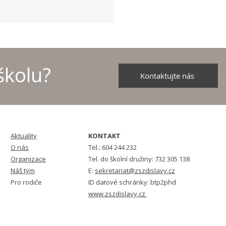
školu?
Kontaktujte nás
školních družstev v
u - 2026
Aktuality
KONTAKT
O nás
Tel.: 604 244 232
Organizace
Tel. do školní družiny: 732 305 138
Náš tým
E:
sekretariat@zszdislavy.cz
Pro rodiče
ID datové schránky: btp2phd
www.zszdislavy.cz