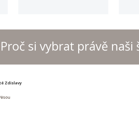
Proč si vybrat právě naši 
Provoz kanceláře školyo
MČR 
letních prázdninách
šach
té Zdislavy
 Nisou