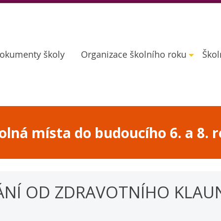
okumenty školy
Organizace školního roku
Škol
lná místa do budoucího 6. a 8. r
NÍ OD ZDRAVOTNÍHO KLAU