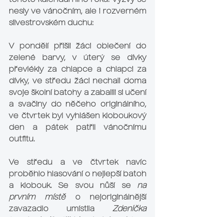
tohoto kalendářního roku. Výzvy se 
nesly ve vánočním, ale i rozverném 
silvestrovském duchu:
V pondělí přišli žáci oblečení do 
zelené barvy, v úterý se dívky 
převlékly za chlapce a chlapci za 
dívky, ve středu žáci nechali doma 
svoje školní batohy a zabalili si učení 
a svačiny do něčeho originálního, 
ve čtvrtek byl vyhlášen kloboukový 
den a pátek patřil vánočnímu 
outfitu. 
Ve středu a ve čtvrtek navíc 
proběhlo hlasování o nejlepší batoh 
a klobouk. Se svou nůší se 
na 
prvním místě
 o nejoriginálnější 
zavazadlo umístila 
Zdenička 