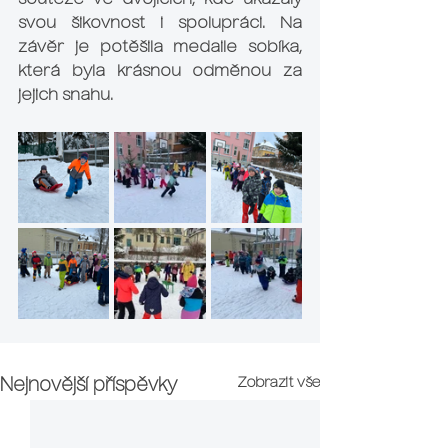
soutěže ve dvojicích, kde ukázaly 
svou šikovnost i spolupráci. Na 
závěr je potěšila medaile sobíka, 
která byla krásnou odměnou za 
jejich snahu.
Zobrazit vše
Nejnovější příspěvky