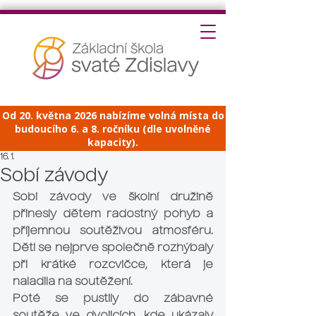
Od 20. května 2026 nabízíme volná místa do
budoucího 6. a 8. ročníku (dle uvolněné
kapacity).
16. 1.
Sobí závody
Sobi závody ve školní družině 
přinesly dětem radostný pohyb a 
příjemnou soutěživou atmosféru. 
Děti se nejprve společně rozhýbaly 
při krátké rozcvičce, která je 
naladila na soutěžení. 
Poté se pustily do zábavné 