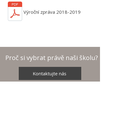
Výroční zpráva 2018-2019
Proč si vybrat právě naši školu?
Kontaktujte nás
Aktuality
Základní škola svaté
O nás
Zdislavy
Organizace
Saskova 2080/34
Náš tým
466 01 Jablonec nad Nisou
Pro rodiče
IČ:
16389999