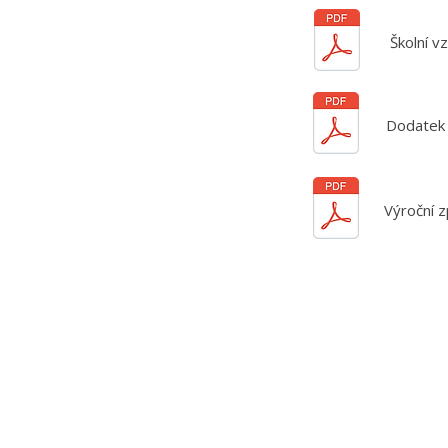
Školní v
Dodatek 
Výroční 