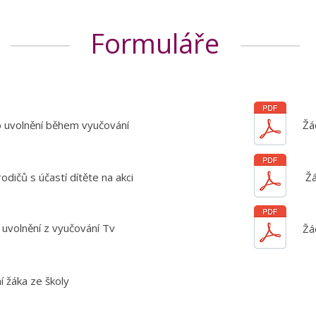
Formuláře
 uvolnění během vyučování
Žá
odičů s účastí dítěte na akci
Žá
 uvolnění z vyučování Tv
Žá
í žáka ze školy