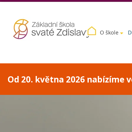
O škole
D
Od 20. května 2026 nabízíme vo