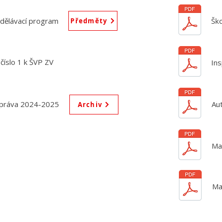
zdělávací program
Ško
Předměty
číslo 1 k ŠVP ZV
Ins
zpráva 2024-2025
Au
Archiv
Ma
Ma