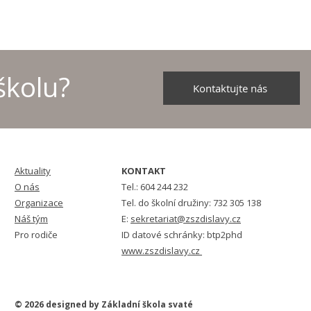
školu?
Kontaktujte nás
Aktuality
KONTAKT
O nás
Tel.: 604 244 232
Organizace
Tel. do školní družiny: 732 305 138
Náš tým
E:
sekretariat@zszdislavy.cz
Pro rodiče
ID datové schránky: btp2phd
www.zszdislavy.cz
© 2026 designed by Základní škola svaté